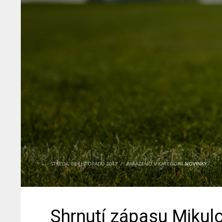
STŘEDA, 08 LISTOPADU 2017
/
ZAŘAZENO V KATEGORII
NOVINKY
Shrnutí zápasu Mikulo