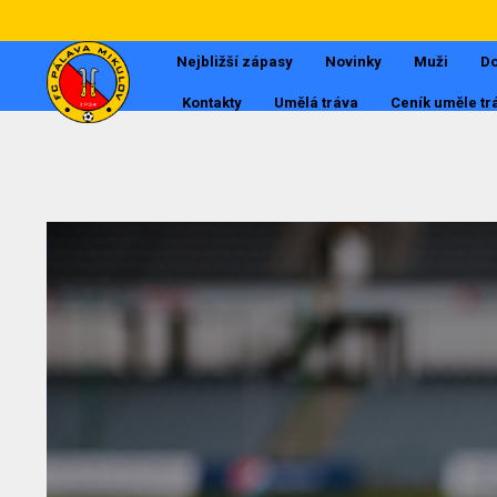
Nejbližší zápasy
Novinky
Muži
Do
Kontakty
Umělá tráva
Ceník uměle tr