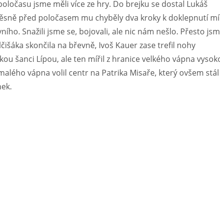
poločasu jsme měli více ze hry. Do brejku se dostal Lukáš
 těsně před poločasem mu chyběly dva kroky k doklepnutí m
ího. Snažili jsme se, bojovali, ale nic nám nešlo. Přesto js
lčišáka skončila na břevně, Ivoš Kauer zase trefil nohy
kou šanci Lípou, ale ten mířil z hranice velkého vápna vysok
 malého vápna volil centr na Patrika Misaře, který ovšem stál
nek.