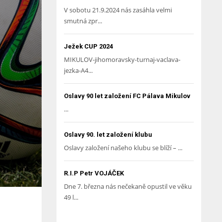
V sobotu 21.9.2024 nás zasáhla velmi
smutná zpr...
Ježek CUP 2024
MIKULOV-jihomoravsky-turnaj-vaclava-
jezka-A4...
Oslavy 90 let založení FC Pálava Mikulov
...
Oslavy 90. let založení klubu
Oslavy založení našeho klubu se blíží – ...
R.I.P Petr VOJÁČEK
Dne 7. března nás nečekaně opustil ve věku
49 l...