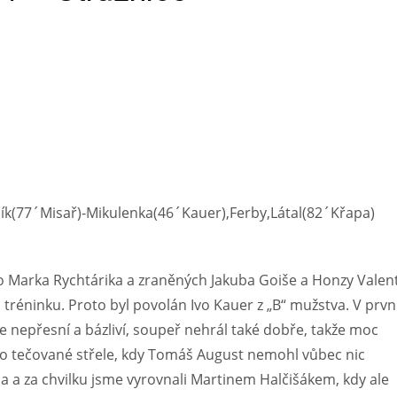
ačík(77´Misař)-Mikulenka(46´Kauer),Ferby,Látal(82´Křapa)
 Marka Rychtárika a zraněných Jakuba Goiše a Honzy Valent
 tréninku. Proto byl povolán Ivo Kauer z „B“ mužstva. V prv
 nepřesní a bázliví, soupeř nehrál také dobře, takže moc
po tečované střele, kdy Tomáš August nemohl vůbec nic
la a za chvilku jsme vyrovnali Martinem Halčišákem, kdy ale