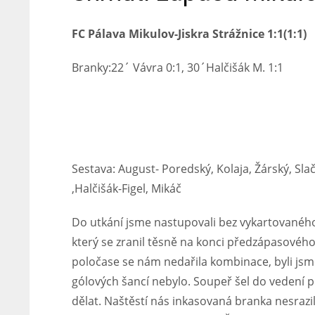
FC Pálava Mikulov-Jiskra Strážnice 1:1(1:1)
Branky:22´ Vávra 0:1, 30´Halčišák M. 1:1
Sestava: August- Poredský, Kolaja, Žárský, Sl
,Halčišák-Figel, Mikáč
Do utkání jsme nastupovali bez vykartovaného
který se zranil těsně na konci předzápasového
poločase se nám nedařila kombinace, byli jsme
gólových šancí nebylo. Soupeř šel do vedení 
dělat. Naštěstí nás inkasovaná branka nesrazi