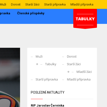
Muži
Dorost
Starší žáci
Starší přípravka
Mladší přípravka
ípravka
Členské příspěvky
.......................
TABULKY
.......................
Muži
Dorost
Tabulky
Starší žáci
Mladší žáci
Starší přípravka
Mladší přípravka
POSLEDNÍ AKTUALITY
RIP Jaroslav Červinka