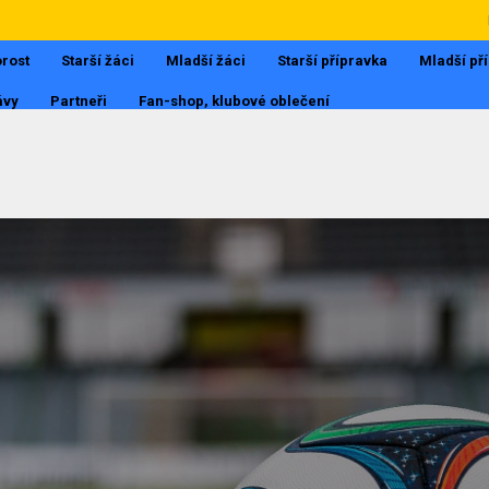
rost
Starší žáci
Mladší žáci
Starší přípravka
Mladší př
ávy
Partneři
Fan-shop, klubové oblečení