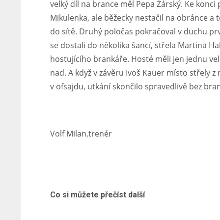
velký díl na brance měl Pepa Žárský. Ke konci 
Mikulenka, ale běžecky nestačil na obránce a
do sítě. Druhý poločas pokračoval v duchu prvn
se dostali do několika šancí, střela Martina Ha
hostujícího brankáře. Hosté měli jen jednu vel
nad. A když v závěru Ivoš Kauer místo střely z
v ofsajdu, utkání skončilo spravedlivě bez bra
Volf Milan,trenér
Co si můžete přečíst další