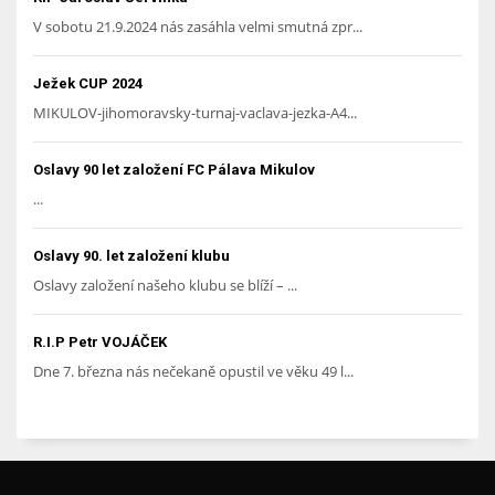
V sobotu 21.9.2024 nás zasáhla velmi smutná zpr...
Ježek CUP 2024
MIKULOV-jihomoravsky-turnaj-vaclava-jezka-A4...
Oslavy 90 let založení FC Pálava Mikulov
...
Oslavy 90. let založení klubu
Oslavy založení našeho klubu se blíží – ...
R.I.P Petr VOJÁČEK
Dne 7. března nás nečekaně opustil ve věku 49 l...