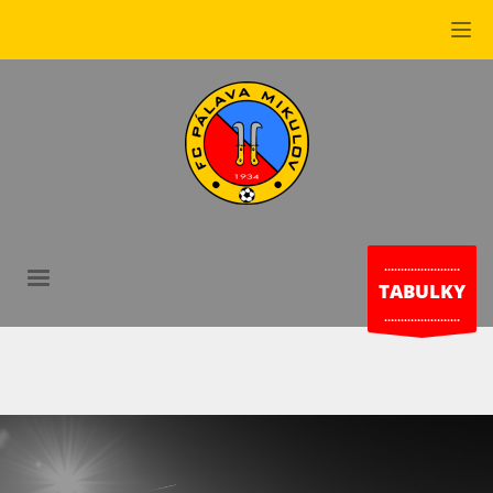
.......................
TABULKY
.......................