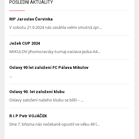
POSLEDNÍ AKTUALITY
RIP Jaroslav Červinka
V sobotu 21.9.2024 nás zasáhla velmi smutná zpr...
Ježek CUP 2024
MIKULOV-jihomoravsky-turnaj-vaclava-jezka-A4...
Oslavy 90 let založení FC Pálava Mikulov
...
Oslavy 90. let založení klubu
Oslavy založení našeho klubu se blíží – ...
R.I.P Petr VOJÁČEK
Dne 7. března nás nečekaně opustil ve věku 49 l...