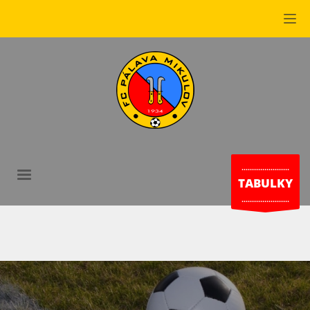
.......................
TABULKY
.......................