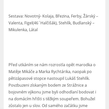
Sestava: Novotný- Kolaja, Březina, Ferby, Žárský –
Valenta, Figel(46´Halčišák), Stehlík, Budlanský –
Mikulenka, Látal
Před utkáním se nám rozrostla opět marodka o
Matěje Mikáče a Marka Rychtárika, naopak po
pětizápasové stopce nastoupil Lukáš Stehlík.
Povzbuzeni získaným bodem ze Strážnice a
bojovném výkonu jsme byli odhodlaní bodovat i
na domácím hřišti s těžkým soupeřem. Bohužel
zůstalo jen u slov. Od samého začátku jsme