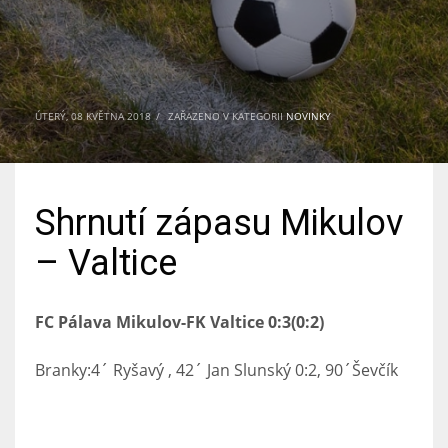
ÚTERÝ, 08 KVĚTNA 2018
/
ZAŘAZENO V KATEGORII
NOVINKY
Shrnutí zápasu Mikulov
– Valtice
FC Pálava Mikulov-FK Valtice 0:3(0:2)
Branky:4´ Ryšavý , 42´ Jan Slunský 0:2, 90´Ševčík