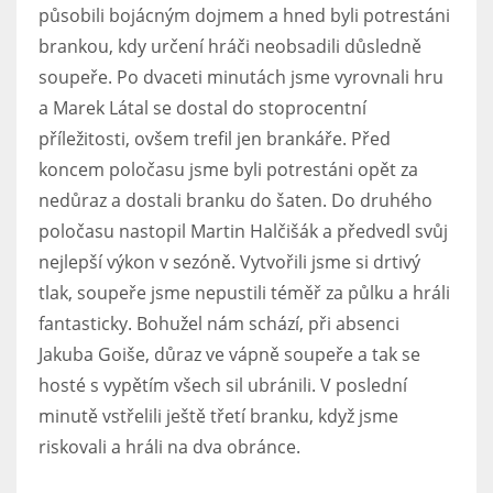
působili bojácným dojmem a hned byli potrestáni
brankou, kdy určení hráči neobsadili důsledně
soupeře. Po dvaceti minutách jsme vyrovnali hru
a Marek Látal se dostal do stoprocentní
příležitosti, ovšem trefil jen brankáře. Před
koncem poločasu jsme byli potrestáni opět za
nedůraz a dostali branku do šaten. Do druhého
poločasu nastopil Martin Halčišák a předvedl svůj
nejlepší výkon v sezóně. Vytvořili jsme si drtivý
tlak, soupeře jsme nepustili téměř za půlku a hráli
fantasticky. Bohužel nám schází, při absenci
Jakuba Goiše, důraz ve vápně soupeře a tak se
hosté s vypětím všech sil ubránili. V poslední
minutě vstřelili ještě třetí branku, když jsme
riskovali a hráli na dva obránce.