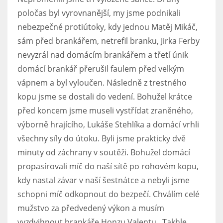
poločas byl vyrovnanější, my jsme podnikali
nebezpečné protiútoky, kdy jednou Matěj Mikáč,
sám před brankářem, netrefil branku, Jirka Ferby
nevyzrál nad domácím brankářem a třetí únik
domácí brankář přerušil faulem před velkým
vápnem a byl vyloučen. Následně z trestného
kopu jsme se dostali do vedení. Bohužel krátce
před koncem jsme museli vystřídat zraněného,
výborně hrajícího, Lukáše Stehlíka a domácí vrhli
všechny síly do útoku. Byli jsme prakticky dvě
minuty od záchrany v soutěži. Bohužel domácí
propasírovali míč do naší sítě po rohovém kopu,
kdy nastal závar v naší šestnátce a nebyli jsme
schopni míč odkopnout do bezpečí. Chválím celé
mužstvo za předvedený výkon a musím
vyzdvihnout brankáře Honzu Valentu.. Takhle