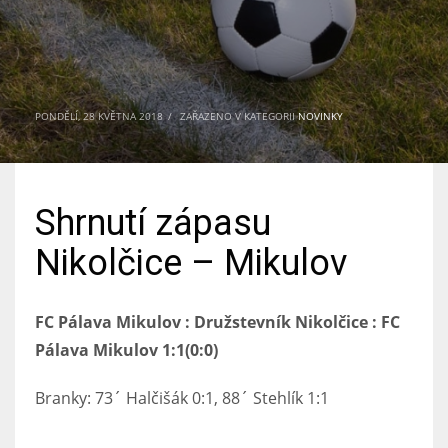
PONDĚLÍ, 28 KVĚTNA 2018
/
ZAŘAZENO V KATEGORII
NOVINKY
Shrnutí zápasu
Nikolčice – Mikulov
FC Pálava Mikulov : Družstevník Nikolčice : FC
Pálava Mikulov 1:1(0:0)
Branky: 73´ Halčišák 0:1, 88´ Stehlík 1:1