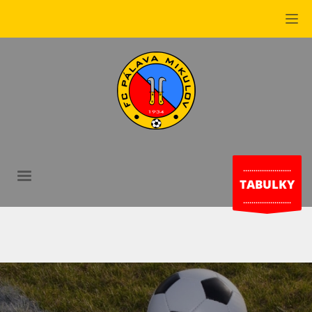
.......................
TABULKY
.......................