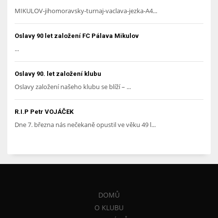
MIKULOV-jihomoravsky-turnaj-vaclava-jezka-A4...
Oslavy 90 let založení FC Pálava Mikulov
...
Oslavy 90. let založení klubu
Oslavy založení našeho klubu se blíží – ...
R.I.P Petr VOJÁČEK
Dne 7. března nás nečekaně opustil ve věku 49 l...
DOMŮ
O KLUBU