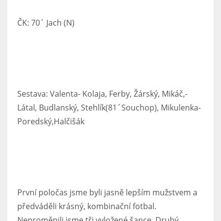
ČK: 70´ Jach (N)
Sestava: Valenta- Kolaja, Ferby, Žárský, Mikáč,-
Látal, Budlanský, Stehlík(81´Souchop), Mikulenka-
Poredský,Halčišák
První poločas jsme byli jasně lepším mužstvem a
předváděli krásný, kombinační fotbal.
Neproměnili jsme tři vyložené šance. Druhý