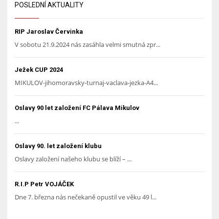
POSLEDNÍ AKTUALITY
RIP Jaroslav Červinka
V sobotu 21.9.2024 nás zasáhla velmi smutná zpr...
Ježek CUP 2024
MIKULOV-jihomoravsky-turnaj-vaclava-jezka-A4...
Oslavy 90 let založení FC Pálava Mikulov
...
Oslavy 90. let založení klubu
Oslavy založení našeho klubu se blíží – ...
R.I.P Petr VOJÁČEK
Dne 7. března nás nečekaně opustil ve věku 49 l...