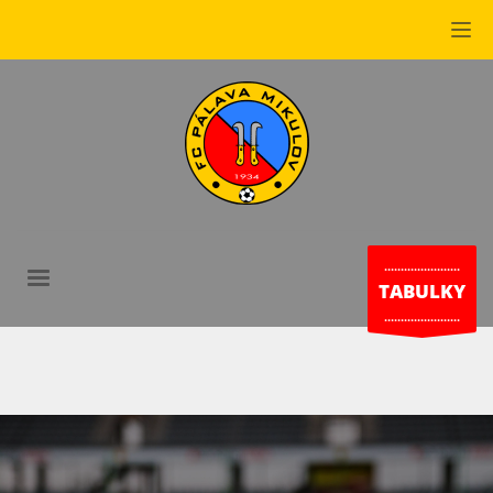
.......................
TABULKY
.......................