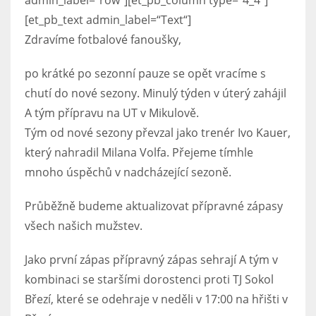
admin_label=“row“][et_pb_column type=“4_4″]
[et_pb_text admin_label=“Text“]
Zdravíme fotbalové fanoušky,
po krátké po sezonní pauze se opět vracíme s
chutí do nové sezony. Minulý týden v úterý zahájil
A tým přípravu na UT v Mikulově.
Tým od nové sezony převzal jako trenér Ivo Kauer,
který nahradil Milana Volfa. Přejeme tímhle
mnoho úspěchů v nadcházející sezoně.
Průběžně budeme aktualizovat přípravné zápasy
všech našich mužstev.
Jako první zápas přípravný zápas sehrají A tým v
kombinaci se staršími dorostenci proti TJ Sokol
Březí, které se odehraje v neděli v 17:00 na hřišti v