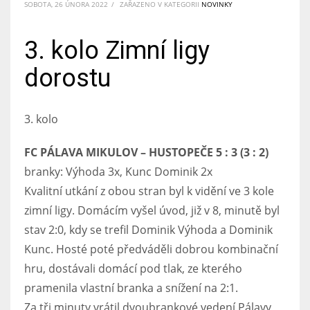
SOBOTA, 26 ÚNORA 2022
/
ZAŘAZENO V KATEGORII
NOVINKY
3. kolo Zimní ligy
dorostu
3. kolo
FC PÁLAVA MIKULOV – HUSTOPEČE 5 : 3 (3 : 2)
branky: Výhoda 3x, Kunc Dominik 2x
Kvalitní utkání z obou stran byl k vidění ve 3 kole
zimní ligy. Domácím vyšel úvod, již v 8, minutě byl
stav 2:0, kdy se trefil Dominik Výhoda a Dominik
Kunc. Hosté poté předváděli dobrou kombinační
hru, dostávali domácí pod tlak, ze kterého
pramenila vlastní branka a snížení na 2:1.
Za tři minuty vrátil dvoubrankové vedení Pálavy