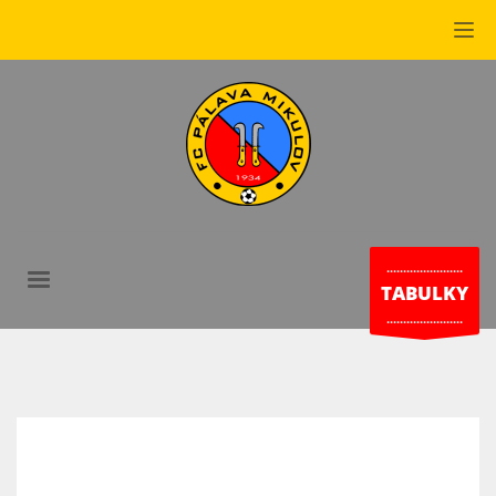
.......................
TABULKY
.......................