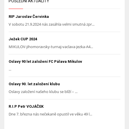
POSLEDNÍ AKTUALITY
RIP Jaroslav Červinka
V sobotu 21.9.2024 nás zasáhla velmi smutná zpr...
Ježek CUP 2024
MIKULOV-jihomoravsky-turnaj-vaclava-jezka-A4...
Oslavy 90 let založení FC Pálava Mikulov
...
Oslavy 90. let založení klubu
Oslavy založení našeho klubu se blíží – ...
R.I.P Petr VOJÁČEK
Dne 7. března nás nečekaně opustil ve věku 49 l...