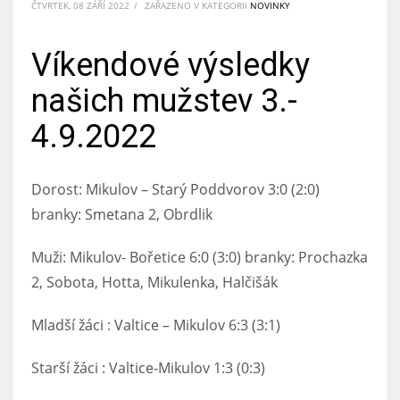
ČTVRTEK, 08 ZÁŘÍ 2022
/
ZAŘAZENO V KATEGORII
NOVINKY
Víkendové výsledky
našich mužstev 3.-
4.9.2022
Dorost: Mikulov – Starý Poddvorov 3:0 (2:0)
branky: Smetana 2, Obrdlik
Muži: Mikulov- Bořetice 6:0 (3:0) branky: Prochazka
2, Sobota, Hotta, Mikulenka, Halčišák
Mladší žáci : Valtice – Mikulov 6:3 (3:1)
Starší žáci : Valtice-Mikulov 1:3 (0:3)