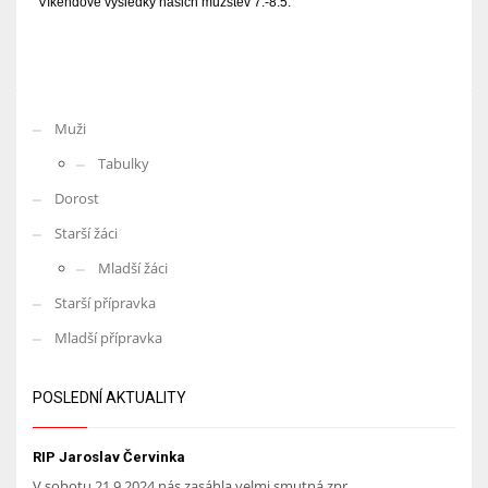
Víkendové výsledky našich mužstev 7.-8.5.
Muži
Tabulky
Dorost
Starší žáci
Mladší žáci
Starší přípravka
Mladší přípravka
POSLEDNÍ AKTUALITY
RIP Jaroslav Červinka
V sobotu 21.9.2024 nás zasáhla velmi smutná zpr...