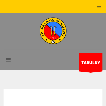
.......................
TABULKY
.......................