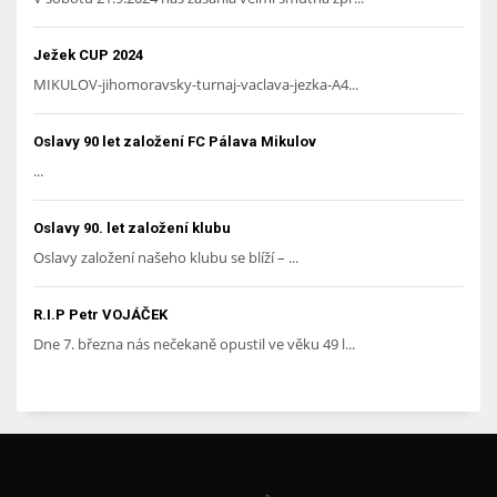
Ježek CUP 2024
MIKULOV-jihomoravsky-turnaj-vaclava-jezka-A4...
Oslavy 90 let založení FC Pálava Mikulov
...
Oslavy 90. let založení klubu
Oslavy založení našeho klubu se blíží – ...
R.I.P Petr VOJÁČEK
Dne 7. března nás nečekaně opustil ve věku 49 l...