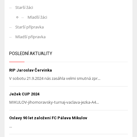
Starší žáci
Mladší žáci
Starší přípravka
Mladší přípravka
POSLEDNÍ AKTUALITY
RIP Jaroslav Červinka
V sobotu 21.9.2024 nás zasáhla velmi smutná zpr...
Ježek CUP 2024
MIKULOV-jihomoravsky-turnaj-vaclava-jezka-A4...
Oslavy 90 let založení FC Pálava Mikulov
...