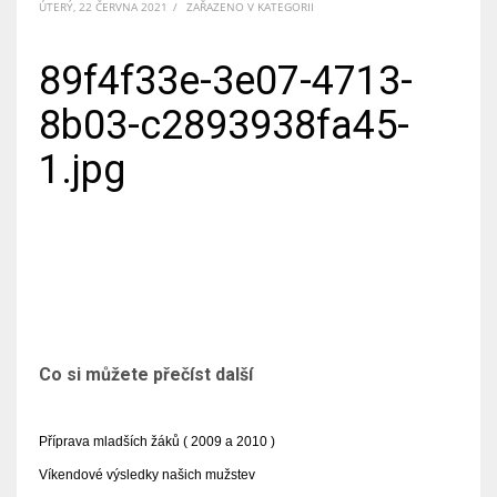
ÚTERÝ, 22 ČERVNA 2021
/
ZAŘAZENO V KATEGORII
89f4f33e-3e07-4713-
8b03-c2893938fa45-
1.jpg
Co si můžete přečíst další
Příprava mladších žáků ( 2009 a 2010 )
Víkendové výsledky našich mužstev