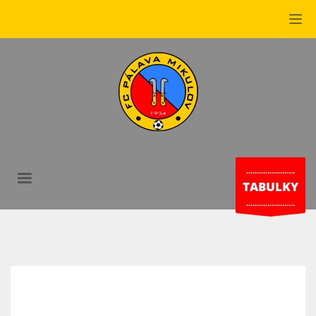
.......................
TABULKY
.......................