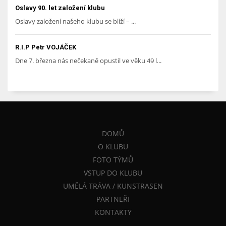
Oslavy 90. let založení klubu
Oslavy založení našeho klubu se blíží – ...
R.I.P Petr VOJÁČEK
Dne 7. března nás nečekaně opustil ve věku 49 l...
DOMŮ
O KLUBU
FOTO TÝMŮ
VSTUP DO KLUBU
UMĚLÁ TRÁVA / KUNSTRASEN
PARTNEŘI
KONTAKTY