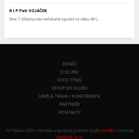
R.I.P Petr VOJÁČEK
Dne 7. března nás nečekaně opustil ve věku 49 l...
DOMŮ
O KLUBU
FOTO TÝMŮ
VSTUP DO KLUBU
UMĚLÁ TRÁVA / KUNSTRASEN
PARTNEŘI
KONTAKTY
FC Pálava 2020 | Vyrobilo a spravuje grafické studio
Girafka
|
Hostuje
NetSERV, s.r.o.