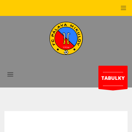
.......................
TABULKY
.......................