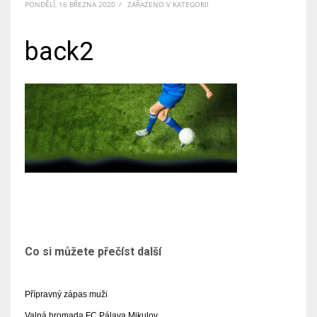
PONDĚLÍ, 16 BŘEZNA 2020
/
ZAŘAZENO V KATEGORII
back2
Co si můžete přečíst další
Přípravný zápas muži
Valná hromada FC Pálava Mikulov