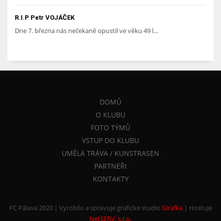
R.I.P Petr VOJÁČEK
Dne 7. března nás nečekaně opustil ve věku 49 l...
DOMŮ
O KLUBU
FOTO TÝMŮ
VSTUP DO KLUBU
UMĚLÁ TRÁVA / KUNSTRASEN
PARTNEŘI
KONTAKTY
FC Pálava 2020 | Vyrobilo a spravuje grafické studio
Girafka
|
Hostuje
NetSERV, s.r.o.