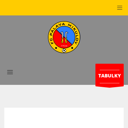
.......................
TABULKY
.......................