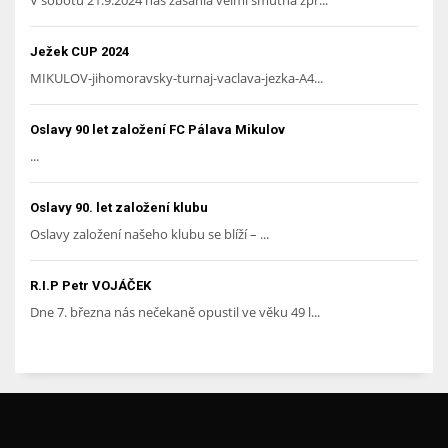
V sobotu 21.9.2024 nás zasáhla velmi smutná zpr...
Ježek CUP 2024
MIKULOV-jihomoravsky-turnaj-vaclava-jezka-A4...
Oslavy 90 let založení FC Pálava Mikulov
...
Oslavy 90. let založení klubu
Oslavy založení našeho klubu se blíží – ...
R.I.P Petr VOJÁČEK
Dne 7. března nás nečekaně opustil ve věku 49 l...