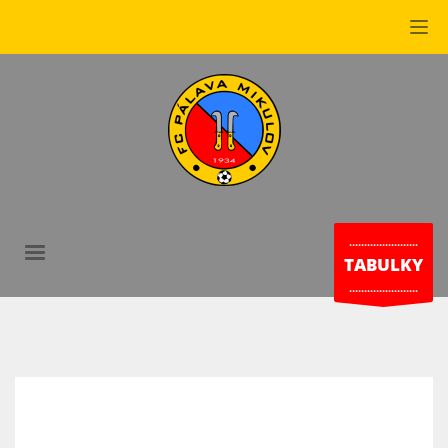
.......................
TABULKY
.......................