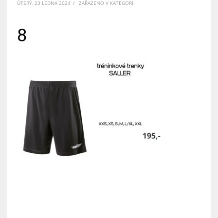
ÚTERÝ, 23 LEDNA 2024
/
ZAŘAZENO V KATEGORII
8