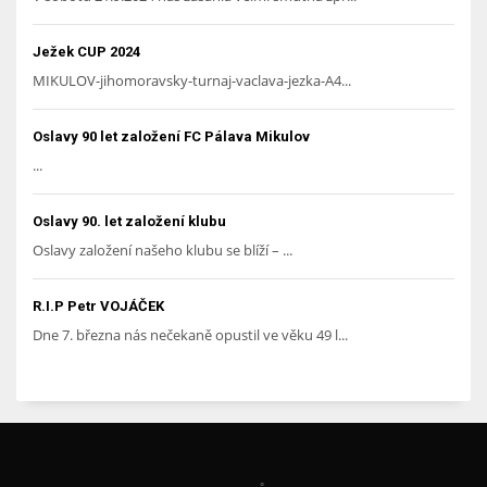
Ježek CUP 2024
MIKULOV-jihomoravsky-turnaj-vaclava-jezka-A4...
Oslavy 90 let založení FC Pálava Mikulov
...
Oslavy 90. let založení klubu
Oslavy založení našeho klubu se blíží – ...
R.I.P Petr VOJÁČEK
Dne 7. března nás nečekaně opustil ve věku 49 l...