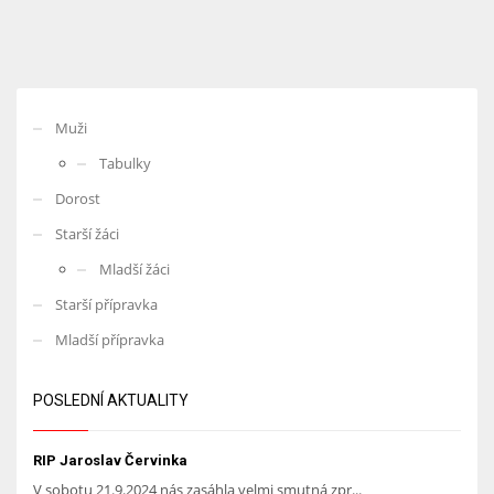
Muži
Tabulky
Dorost
Starší žáci
Mladší žáci
Starší přípravka
Mladší přípravka
POSLEDNÍ AKTUALITY
RIP Jaroslav Červinka
V sobotu 21.9.2024 nás zasáhla velmi smutná zpr...