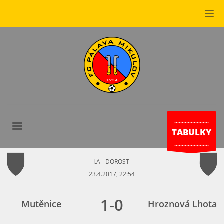
.......................
TABULKY
.......................
I.A - DOROST
23.4.2017, 22:54
1
-
0
Mutěnice
Hroznová Lhota