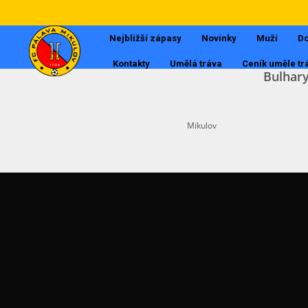
Nejbližší zápasy
Novinky
Muži
Do
Kontakty
Umělá tráva
Ceník uměle tr
Bulhar
Mikulov
Muži
Dorost
Tabulky
Starší žáci
Mladší žáci
Starší přípravka
Mladší přípravka
POSLEDNÍ AKTUALITY