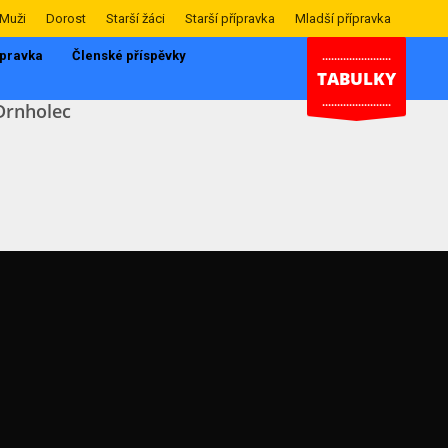
Muži
Dorost
Starší žáci
Starší přípravka
Mladší přípravka
ípravka
Členské příspěvky
.......................
TABULKY
.......................
Drnholec