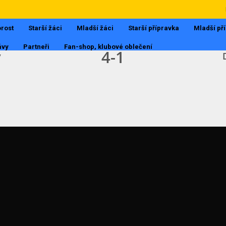
III.TŘÍDA MUŽI
23.4.2017, 15:30
rost
Starší žáci
Mladší žáci
Starší přípravka
Mladší př
ávy
Partneři
Fan-shop, klubové oblečení
4
-
1
y