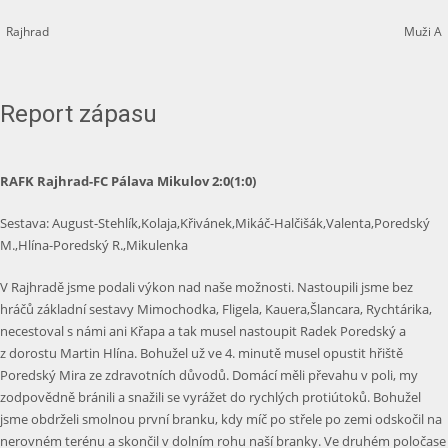
Rajhrad
Muži A
Report zápasu
RAFK Rajhrad-FC Pálava Mikulov 2:0(1:0)
Sestava: August-Stehlík,Kolaja,Křivánek,Mikáč-Halčišák,Valenta,Poredský
M.,Hlína-Poredský R.,Mikulenka
V Rajhradě jsme podali výkon nad naše možnosti. Nastoupili jsme bez
hráčů základní sestavy Mimochodka, Fligela, Kauera,Šlancara, Rychtárika,
necestoval s námi ani Křapa a tak musel nastoupit Radek Poredský a
z dorostu Martin Hlína. Bohužel už ve 4. minutě musel opustit hřiště
Poredský Mira ze zdravotních důvodů. Domácí měli převahu v poli, my
zodpovědně bránili a snažili se vyrážet do rychlých protiútoků. Bohužel
jsme obdrželi smolnou první branku, kdy míč po střele po zemi odskočil na
nerovném terénu a skončil v dolním rohu naší branky. Ve druhém poločase