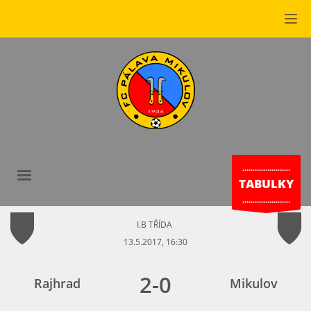
.......................
TABULKY
.......................
I.B TŘÍDA
13.5.2017, 16:30
2
-
0
Rajhrad
Mikulov