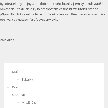
byl obrázek hry stejný a po obdržení druhé branky jsem vysunuli Matěje
Mikáče do útoku, ale díky nepřesnostem ve finální fázi útoku jsme se
připravili o dvě velmi nadějné možnosti skórovat. Přesto musím své hráče
pochválit za nasazení a předvedený výkon.
Volf Milan
Muži
Tabulky
Dorost
Starší žáci
Mladší žáci