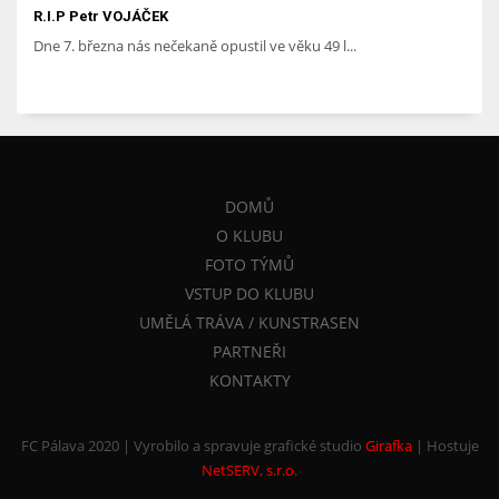
R.I.P Petr VOJÁČEK
Dne 7. března nás nečekaně opustil ve věku 49 l...
DOMŮ
O KLUBU
FOTO TÝMŮ
VSTUP DO KLUBU
UMĚLÁ TRÁVA / KUNSTRASEN
PARTNEŘI
KONTAKTY
FC Pálava 2020 | Vyrobilo a spravuje grafické studio
Girafka
|
Hostuje
NetSERV, s.r.o.