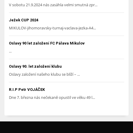
V sobotu 21.9.2024 nás zasáhla velmi smutná zpr...
Ježek CUP 2024
MIKULOV-jihomoravsky-turnaj-vaclava-jezka-A4...
Oslavy 90 let založení FC Pálava Mikulov
...
Oslavy 90. let založení klubu
Oslavy založení našeho klubu se blíží – ...
R.I.P Petr VOJÁČEK
Dne 7. března nás nečekaně opustil ve věku 49 l...