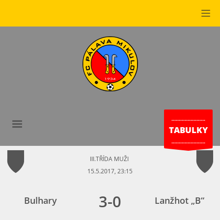
.......................
TABULKY
.......................
III.TŘÍDA MUŽI
15.5.2017, 23:15
3
-
0
Bulhary
Lanžhot „B“