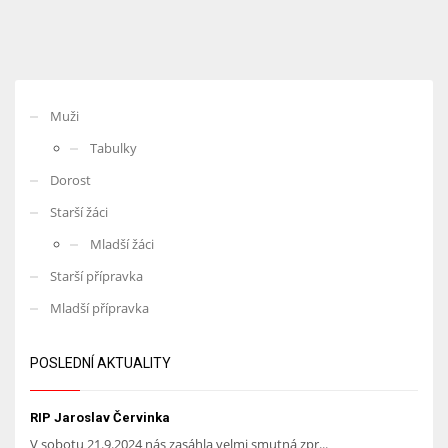
Muži
Tabulky
Dorost
Starší žáci
Mladší žáci
Starší přípravka
Mladší přípravka
POSLEDNÍ AKTUALITY
RIP Jaroslav Červinka
V sobotu 21.9.2024 nás zasáhla velmi smutná zpr...