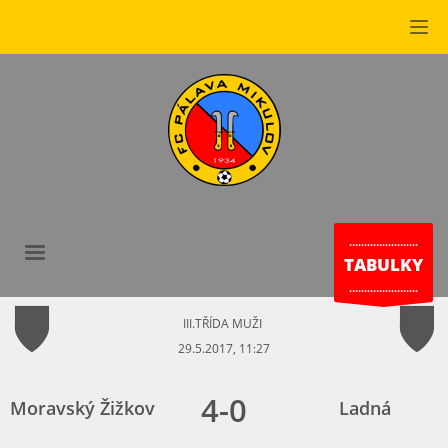
.......................
TABULKY
.......................
III.TŘÍDA MUŽI
29.5.2017, 11:27
4
-
0
Moravský Žižkov
Ladná