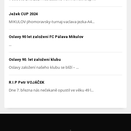
Ježek CUP 2024
MIKULOV-jihomoravsky-turnaj-vaclava-jezka-A4...
Oslavy 90 let založení FC Pálava Mikulov
...
Oslavy 90. let založení klubu
Oslavy založení našeho klubu se blíží – ...
R.I.P Petr VOJÁČEK
Dne 7. března nás nečekaně opustil ve věku 49 l...