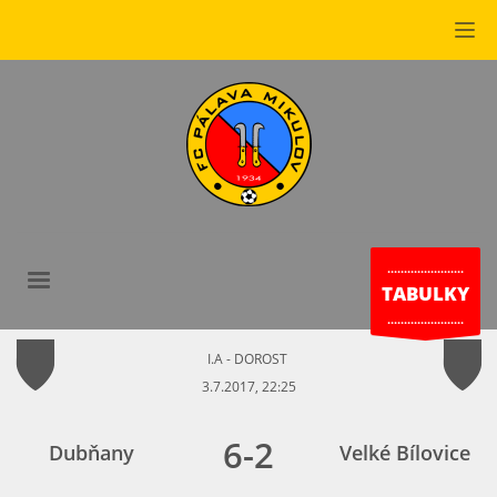
.......................
TABULKY
.......................
I.A - DOROST
3.7.2017, 22:25
6
-
2
Dubňany
Velké Bílovice