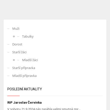
Muži
Tabulky
Dorost
Starší žáci
Mladší žáci
Starší přípravka
Mladší přípravka
POSLEDNÍ AKTUALITY
RIP Jaroslav Červinka
V sobotu 21.9.2024 nás zasáhla velmi smutná zpr...