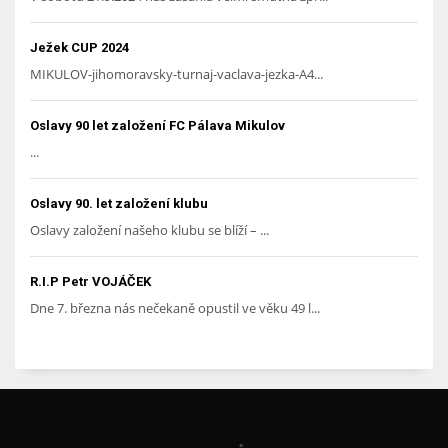
Ježek CUP 2024
MIKULOV-jihomoravsky-turnaj-vaclava-jezka-A4...
Oslavy 90 let založení FC Pálava Mikulov
...
Oslavy 90. let založení klubu
Oslavy založení našeho klubu se blíží – ...
R.I.P Petr VOJÁČEK
Dne 7. března nás nečekaně opustil ve věku 49 l...