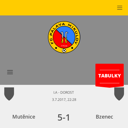
.......................
TABULKY
.......................
I.A - DOROST
3.7.2017, 22:28
5
-
1
Mutěnice
Bzenec