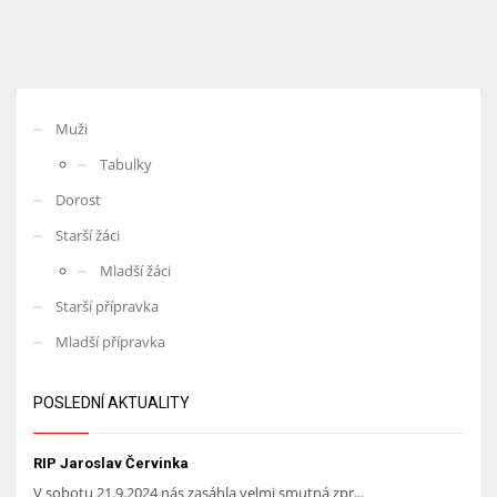
Muži
Tabulky
Dorost
Starší žáci
Mladší žáci
Starší přípravka
Mladší přípravka
POSLEDNÍ AKTUALITY
RIP Jaroslav Červinka
V sobotu 21.9.2024 nás zasáhla velmi smutná zpr...