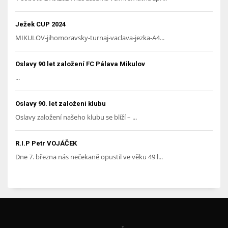
Ježek CUP 2024
MIKULOV-jihomoravsky-turnaj-vaclava-jezka-A4...
Oslavy 90 let založení FC Pálava Mikulov
...
Oslavy 90. let založení klubu
Oslavy založení našeho klubu se blíží – ...
R.I.P Petr VOJÁČEK
Dne 7. března nás nečekaně opustil ve věku 49 l...