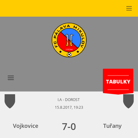
.......................
TABULKY
.......................
I.A - DOROST
15.8.2017, 19:23
7
-
0
Vojkovice
Tuřany