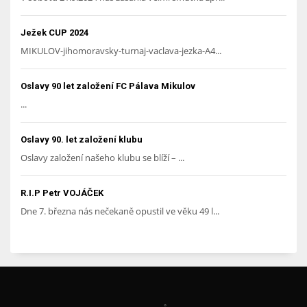
Ježek CUP 2024
MIKULOV-jihomoravsky-turnaj-vaclava-jezka-A4...
Oslavy 90 let založení FC Pálava Mikulov
...
Oslavy 90. let založení klubu
Oslavy založení našeho klubu se blíží – ...
R.I.P Petr VOJÁČEK
Dne 7. března nás nečekaně opustil ve věku 49 l...