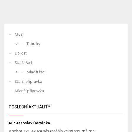
Muži
Tabulky
Dorost
Starší žáci
Mladší žáci
Starší přípravka
Mladší přípravka
POSLEDNÍ AKTUALITY
RIP Jaroslav Červinka
V sobotu 21.9.2024 nás zasáhla velmi smutná zpr...