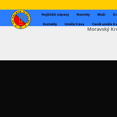
Nejbližší zápasy
Novinky
Muži
Do
Kontakty
Umělá tráva
Ceník uměle tr
Moravský Kr
Muži
Dorost
Tabulky
Starší žáci
Mladší žáci
Starší přípravka
Mladší přípravka
POSLEDNÍ AKTUALITY