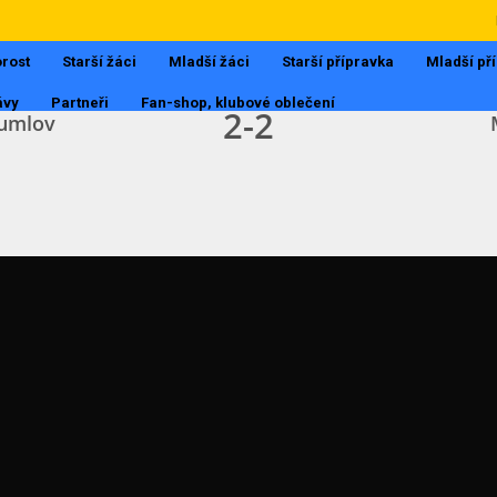
I.A - DOROST
15.8.2017, 19:26
rost
Starší žáci
Mladší žáci
Starší přípravka
Mladší př
ávy
Partneři
Fan-shop, klubové oblečení
2
-
2
umlov