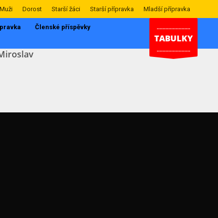
Muži
Dorost
Starší žáci
Starší přípravka
Mladší přípravka
ípravka
Členské příspěvky
.......................
TABULKY
.......................
Miroslav