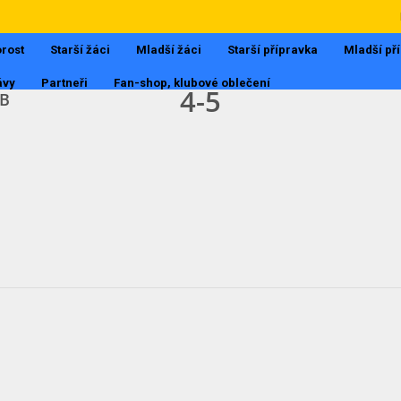
III.TŘÍDA MUŽI
15.8.2017, 19:55
rost
Starší žáci
Mladší žáci
Starší přípravka
Mladší př
ávy
Partneři
Fan-shop, klubové oblečení
4
-
5
 B