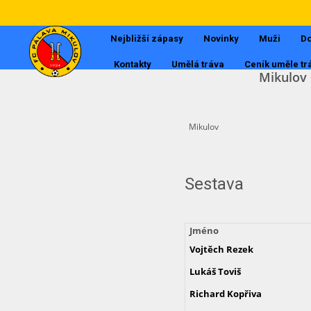
Nejbližší zápasy
Novinky
Muži
Do
Kontakty
Umělá tráva
Ceník uměle tr
Mikulov
Mikulov
Sestava
Jméno
Vojtěch
Rezek
Lukáš
Toviš
Richard
Kopřiva