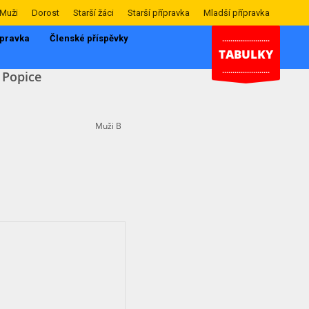
Muži
Dorost
Starší žáci
Starší přípravka
Mladší přípravka
ípravka
Členské příspěvky
.......................
TABULKY
.......................
Popice
Muži B