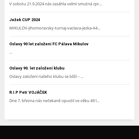
V sobotu 21.9.2024 nás zasáhla velmi smutná zpr...
Ježek CUP 2024
MIKULOV-jihomoravsky-turnaj-vaclava-jezka-A4...
Oslavy 90 let založení FC Pálava Mikulov
...
Oslavy 90. let založení klubu
Oslavy založení našeho klubu se blíží – ...
R.I.P Petr VOJÁČEK
Dne 7. března nás nečekaně opustil ve věku 49 l...