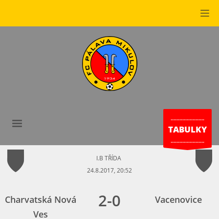
.......................
TABULKY
.......................
I.B TŘÍDA
24.8.2017, 20:52
2
-
0
Charvatská Nová
Vacenovice
Ves