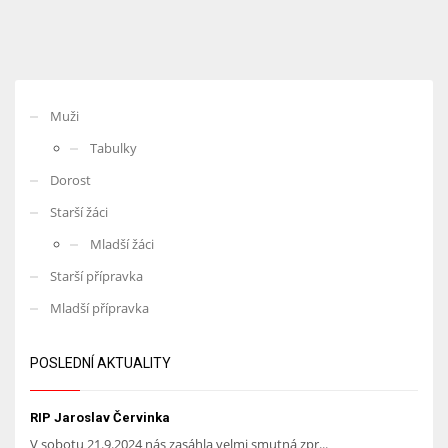
Muži
Tabulky
Dorost
Starší žáci
Mladší žáci
Starší přípravka
Mladší přípravka
POSLEDNÍ AKTUALITY
RIP Jaroslav Červinka
V sobotu 21.9.2024 nás zasáhla velmi smutná zpr...