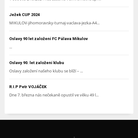
Ježek CUP 2024
MIKULOV-jihomoravsky-turnaj-vaclava-jezka-A4...
Oslavy 90 let založení FC Pálava Mikulov
...
Oslavy 90. let založení klubu
Oslavy založení našeho klubu se blíží – ...
R.I.P Petr VOJÁČEK
Dne 7. března nás nečekaně opustil ve věku 49 l...