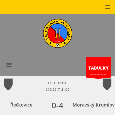
.......................
TABULKY
.......................
I.A - DOROST
24.8.2017, 21:05
0
-
4
Řečkovice
Moravský Krumlov