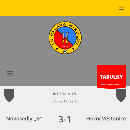
.......................
TABULKY
.......................
III.TŘÍDA MUŽI
30.8.2017, 22:13
3
-
1
Novosedly „B“
Horní Věstonice