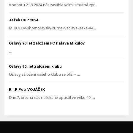
V sobotu 21.9.2024 nás zasáhla velmi smutná zpr...
Ježek CUP 2024
MIKULOV-jihomoravsky-turnaj-vaclava-jezka-A4...
Oslavy 90 let založení FC Pálava Mikulov
...
Oslavy 90. let založení klubu
Oslavy založení našeho klubu se blíží – ...
R.I.P Petr VOJÁČEK
Dne 7. března nás nečekaně opustil ve věku 49 l...