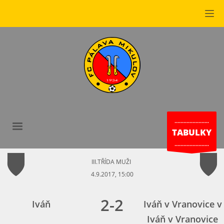
.......................
TABULKY
.......................
III.TŘÍDA MUŽI
4.9.2017, 15:00
2
-
2
Iváň
Iváň v Vranovice v
Iváň v Vranovice