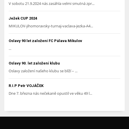
V sobotu 21.9.2024 nás zasáhla velmi smutná zpr...
Ježek CUP 2024
MIKULOV-jihomoravsky-turnaj-vaclava-jezka-A4...
Oslavy 90 let založení FC Pálava Mikulov
...
Oslavy 90. let založení klubu
Oslavy založení našeho klubu se blíží – ...
R.I.P Petr VOJÁČEK
Dne 7. března nás nečekaně opustil ve věku 49 l...