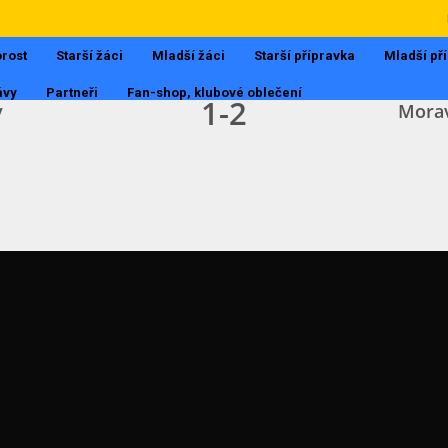
I.A - DOROST
4.9.2017, 15:12
rost
Starší žáci
Mladší žáci
Starší přípravka
Mladší př
ávy
Partneři
Fan-shop, klubové oblečení
1
-
2
v
Mora