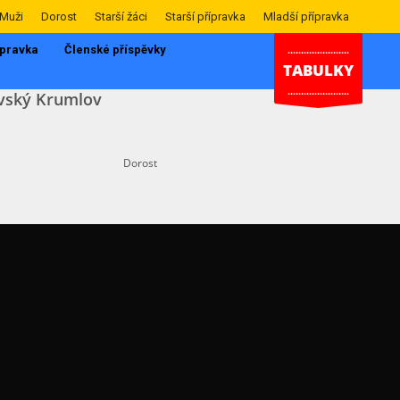
Muži
Dorost
Starší žáci
Starší přípravka
Mladší přípravka
ípravka
Členské příspěvky
.......................
TABULKY
.......................
vský Krumlov
Dorost