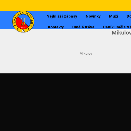
Nejbližší zápasy
Novinky
Muži
Do
Kontakty
Umělá tráva
Ceník uměle tr
Mikulo
Mikulov
Muži
Dorost
Tabulky
Starší žáci
Mladší žáci
Starší přípravka
Mladší přípravka
POSLEDNÍ AKTUALITY