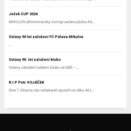
Ježek CUP 2024
MIKULOV-jihomoravsky-turnaj-vaclava-jezka-A4...
Oslavy 90 let založení FC Pálava Mikulov
...
Oslavy 90. let založení klubu
Oslavy založení našeho klubu se blíží – ...
R.I.P Petr VOJÁČEK
Dne 7. března nás nečekaně opustil ve věku 49 l...