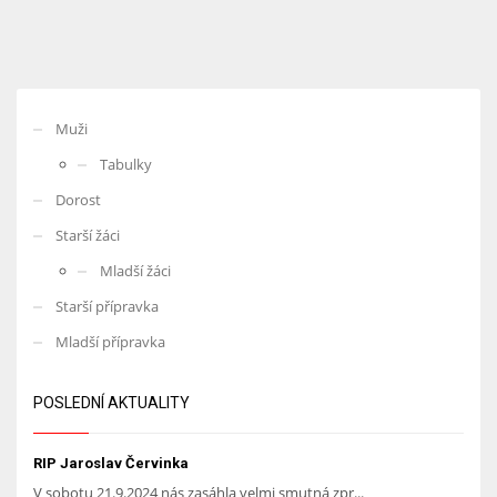
Muži
Tabulky
Dorost
Starší žáci
Mladší žáci
Starší přípravka
Mladší přípravka
POSLEDNÍ AKTUALITY
RIP Jaroslav Červinka
V sobotu 21.9.2024 nás zasáhla velmi smutná zpr...