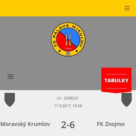
.......................
TABULKY
.......................
I.A - DOROST
11.9.2017, 19:58
2
-
6
Moravský Krumlov
FK Znojmo