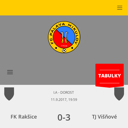
.......................
TABULKY
.......................
I.A - DOROST
11.9.2017, 19:59
0
-
3
FK Rakšice
TJ Višňové