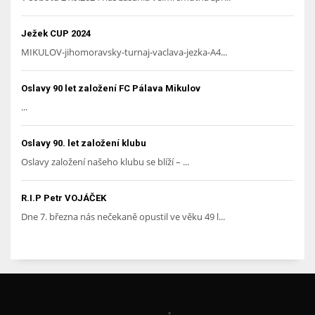
Ježek CUP 2024
MIKULOV-jihomoravsky-turnaj-vaclava-jezka-A4...
Oslavy 90 let založení FC Pálava Mikulov
...
Oslavy 90. let založení klubu
Oslavy založení našeho klubu se blíží – ...
R.I.P Petr VOJÁČEK
Dne 7. března nás nečekaně opustil ve věku 49 l...