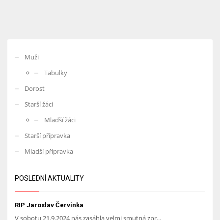
Muži
Tabulky
Dorost
Starší žáci
Mladší žáci
Starší přípravka
Mladší přípravka
POSLEDNÍ AKTUALITY
RIP Jaroslav Červinka
V sobotu 21.9.2024 nás zasáhla velmi smutná zpr...