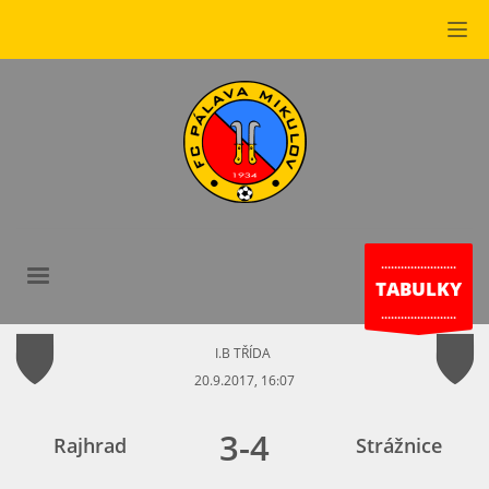
.......................
TABULKY
.......................
I.B TŘÍDA
20.9.2017, 16:07
3
-
4
Rajhrad
Strážnice