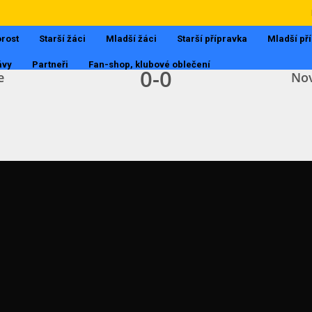
III.TŘÍDA MUŽI
20.9.2017, 16:14
rost
Starší žáci
Mladší žáci
Starší přípravka
Mladší př
ávy
Partneři
Fan-shop, klubové oblečení
0
-
0
e
Nov