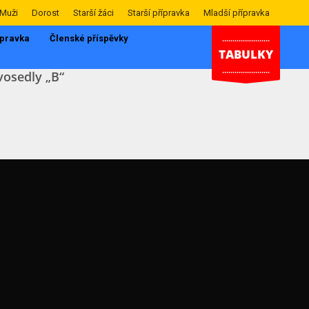
Muži
Dorost
Starší žáci
Starší přípravka
Mladší přípravka
ípravka
Členské příspěvky
.......................
TABULKY
.......................
osedly „B“