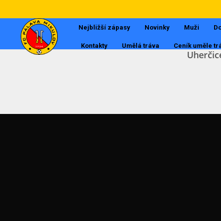
Nejbližší zápasy
Novinky
Muži
Do
Kontakty
Umělá tráva
Ceník uměle tr
Uherčic
Muži
Dorost
Tabulky
Starší žáci
Mladší žáci
Starší přípravka
Mladší přípravka
POSLEDNÍ AKTUALITY