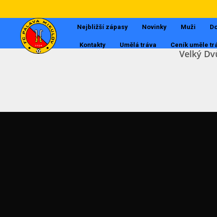
Nejbližší zápasy
Novinky
Muži
Do
Kontakty
Umělá tráva
Ceník uměle tr
Velký Dv
Muži
Dorost
Tabulky
Starší žáci
Mladší žáci
Starší přípravka
Mladší přípravka
POSLEDNÍ AKTUALITY