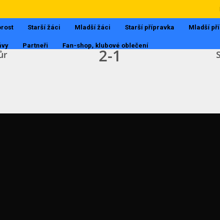
III.TŘÍDA MUŽI
25.9.2017, 17:48
rost
Starší žáci
Mladší žáci
Starší přípravka
Mladší př
ávy
Partneři
Fan-shop, klubové oblečení
2
-
1
ůr