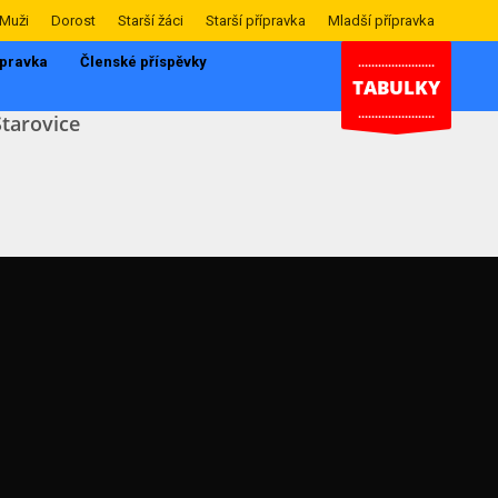
Muži
Dorost
Starší žáci
Starší přípravka
Mladší přípravka
ípravka
Členské příspěvky
.......................
TABULKY
.......................
Starovice