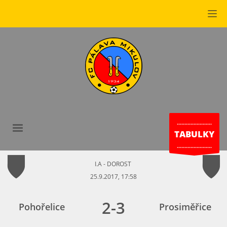
.......................
TABULKY
.......................
I.A - DOROST
25.9.2017, 17:58
2
-
3
Pohořelice
Prosiměřice