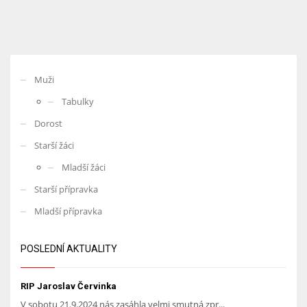
Muži
Tabulky
Dorost
Starší žáci
Mladší žáci
Starší přípravka
Mladší přípravka
POSLEDNÍ AKTUALITY
RIP Jaroslav Červinka
V sobotu 21.9.2024 nás zasáhla velmi smutná zpr...