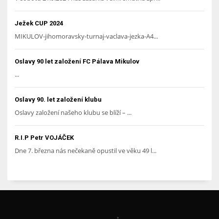
Ježek CUP 2024
MIKULOV-jihomoravsky-turnaj-vaclava-jezka-A4...
Oslavy 90 let založení FC Pálava Mikulov
...
Oslavy 90. let založení klubu
Oslavy založení našeho klubu se blíží – ...
R.I.P Petr VOJÁČEK
Dne 7. března nás nečekaně opustil ve věku 49 l...