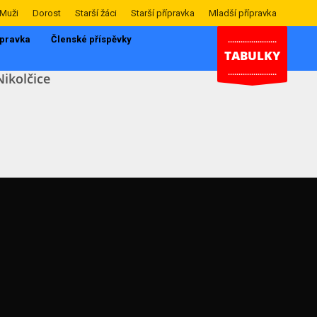
Muži
Dorost
Starší žáci
Starší přípravka
Mladší přípravka
ípravka
Členské příspěvky
.......................
TABULKY
.......................
Nikolčice