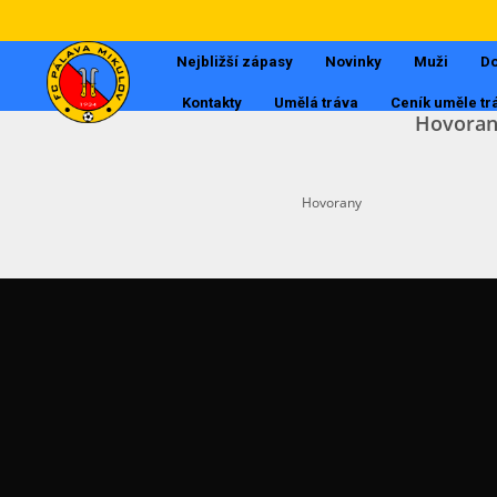
Nejbližší zápasy
Novinky
Muži
Do
Kontakty
Umělá tráva
Ceník uměle tr
Hovoran
Hovorany
Muži
Dorost
Tabulky
Starší žáci
Mladší žáci
Starší přípravka
Mladší přípravka
POSLEDNÍ AKTUALITY