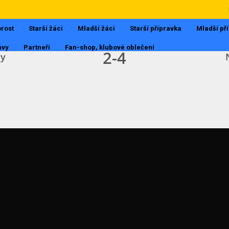
I.B TŘÍDA
25.9.2017, 18:02
rost
Starší žáci
Mladší žáci
Starší přípravka
Mladší př
ávy
Partneři
Fan-shop, klubové oblečení
2
-
4
y