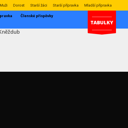
Muži
Dorost
Starší žáci
Starší přípravka
Mladší přípravka
ípravka
Členské příspěvky
.......................
TABULKY
.......................
Kněždub