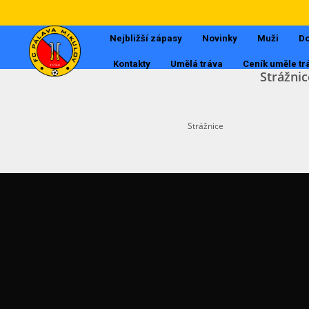
Nejbližší zápasy
Novinky
Muži
Do
Kontakty
Umělá tráva
Ceník uměle tr
Strážnic
Strážnice
Muži
Dorost
Tabulky
Starší žáci
Mladší žáci
Starší přípravka
Mladší přípravka
POSLEDNÍ AKTUALITY