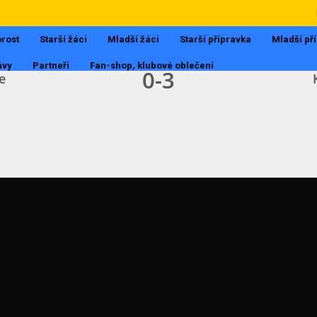
I.B TŘÍDA
25.9.2017, 18:03
rost
Starší žáci
Mladší žáci
Starší přípravka
Mladší př
ávy
Partneři
Fan-shop, klubové oblečení
0
-
3
e