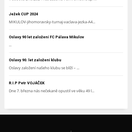
Ježek CUP 2024
MIKULOV-jihomoravsky-turnaj-vaclava-jezka-A4...
Oslavy 90 let založení FC Pálava Mikulov
...
Oslavy 90. let založení klubu
Oslavy založení našeho klubu se blíží – ...
R.I.P Petr VOJÁČEK
Dne 7. března nás nečekaně opustil ve věku 49 l...