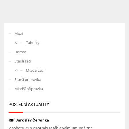
Muži
Tabulky
Dorost
Starší žáci
Mladší žáci
Starší přípravka
Mladší přípravka
POSLEDNÍ AKTUALITY
RIP Jaroslav Červinka
V sobotu 21.9.2024 nás zasáhla velmi smutná zpr...