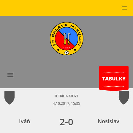
.......................
TABULKY
.......................
III.TŘÍDA MUŽI
4.10.2017, 15:35
2
-
0
Iváň
Nosislav