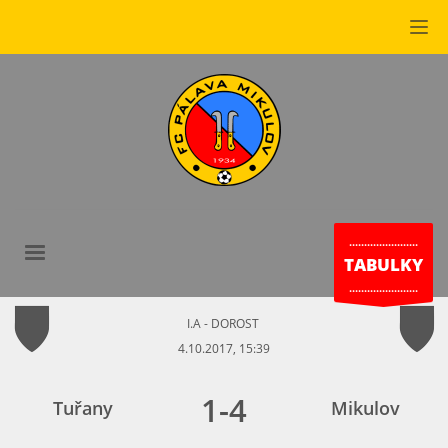
.......................
TABULKY
.......................
I.A - DOROST
4.10.2017, 15:39
1
-
4
Tuřany
Mikulov