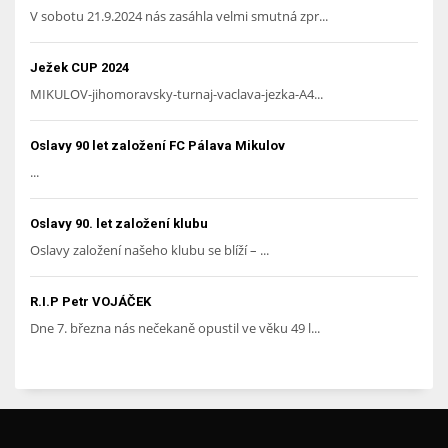
V sobotu 21.9.2024 nás zasáhla velmi smutná zpr...
Ježek CUP 2024
MIKULOV-jihomoravsky-turnaj-vaclava-jezka-A4...
Oslavy 90 let založení FC Pálava Mikulov
...
Oslavy 90. let založení klubu
Oslavy založení našeho klubu se blíží – ...
R.I.P Petr VOJÁČEK
Dne 7. března nás nečekaně opustil ve věku 49 l...