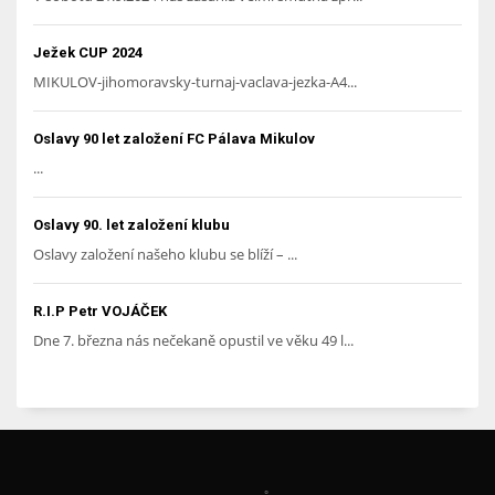
Ježek CUP 2024
MIKULOV-jihomoravsky-turnaj-vaclava-jezka-A4...
Oslavy 90 let založení FC Pálava Mikulov
...
Oslavy 90. let založení klubu
Oslavy založení našeho klubu se blíží – ...
R.I.P Petr VOJÁČEK
Dne 7. března nás nečekaně opustil ve věku 49 l...