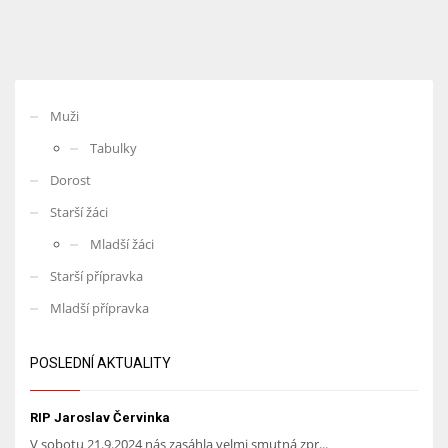
Muži
Tabulky
Dorost
Starší žáci
Mladší žáci
Starší přípravka
Mladší přípravka
POSLEDNÍ AKTUALITY
RIP Jaroslav Červinka
V sobotu 21.9.2024 nás zasáhla velmi smutná zpr...