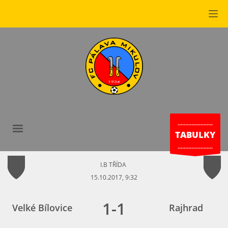
.......................
TABULKY
.......................
I.B TŘÍDA
15.10.2017, 9:32
1
-
1
Velké Bílovice
Rajhrad