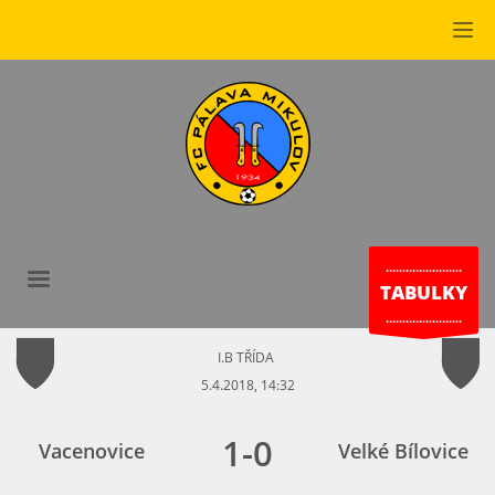
.......................
TABULKY
.......................
I.B TŘÍDA
5.4.2018, 14:32
1
-
0
Vacenovice
Velké Bílovice