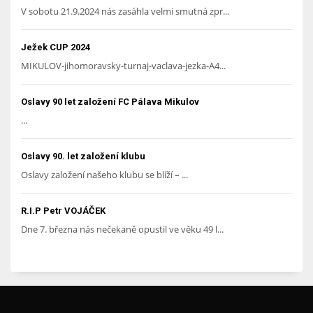
V sobotu 21.9.2024 nás zasáhla velmi smutná zpr...
Ježek CUP 2024
MIKULOV-jihomoravsky-turnaj-vaclava-jezka-A4...
Oslavy 90 let založení FC Pálava Mikulov
...
Oslavy 90. let založení klubu
Oslavy založení našeho klubu se blíží – ...
R.I.P Petr VOJÁČEK
Dne 7. března nás nečekaně opustil ve věku 49 l...