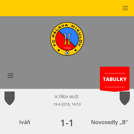
.......................
TABULKY
.......................
III.TŘÍDA MUŽI
19.4.2018, 14:53
1
-
1
Iváň
Novosedly „B“