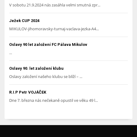
V sobotu 21.9.2024 nás zasáhla velmi smutná zpr...
Ježek CUP 2024
MIKULOV-jihomoravsky-turnaj-vaclava-jezka-A4...
Oslavy 90 let založení FC Pálava Mikulov
...
Oslavy 90. let založení klubu
Oslavy založení našeho klubu se blíží – ...
R.I.P Petr VOJÁČEK
Dne 7. března nás nečekaně opustil ve věku 49 l...