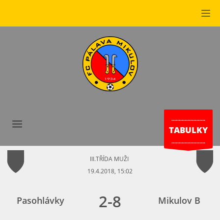
.......................
TABULKY
.......................
III.TŘÍDA MUŽI
19.4.2018, 15:02
2
-
8
Pasohlávky
Mikulov B