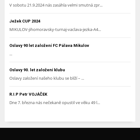
V sobotu 21.9.2024 nás zasáhla velmi smutná zpr...
Ježek CUP 2024
MIKULOV-jihomoravsky-turnaj-vaclava-jezka-A4...
Oslavy 90 let založení FC Pálava Mikulov
...
Oslavy 90. let založení klubu
Oslavy založení našeho klubu se blíží – ...
R.I.P Petr VOJÁČEK
Dne 7. března nás nečekaně opustil ve věku 49 l...