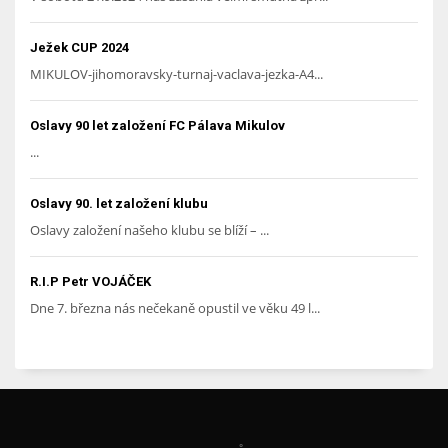
Ježek CUP 2024
MIKULOV-jihomoravsky-turnaj-vaclava-jezka-A4...
Oslavy 90 let založení FC Pálava Mikulov
...
Oslavy 90. let založení klubu
Oslavy založení našeho klubu se blíží – ...
R.I.P Petr VOJÁČEK
Dne 7. března nás nečekaně opustil ve věku 49 l...