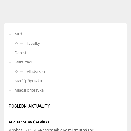
Muži
Tabulky
Dorost
Starší žáci
Mladší žáci
Starší přípravka
Mladší přípravka
POSLEDNÍ AKTUALITY
RIP Jaroslav Červinka
V sobotu 21.9.2024 nás zasáhla velmi smutná zpr...