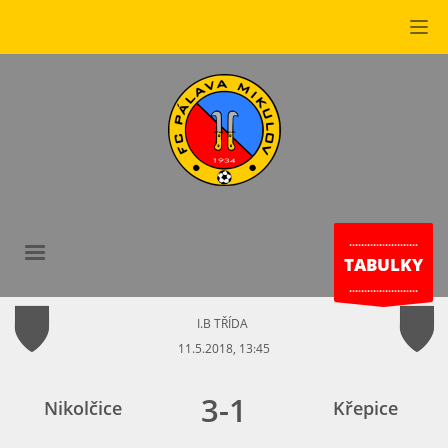
.......................
TABULKY
.......................
I.B TŘÍDA
11.5.2018, 13:45
3
-
1
Nikolčice
Křepice