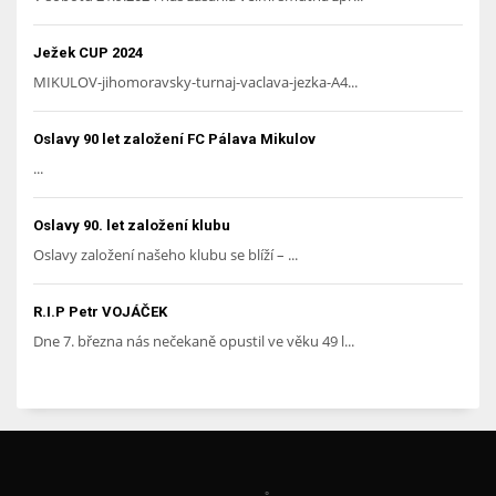
Ježek CUP 2024
MIKULOV-jihomoravsky-turnaj-vaclava-jezka-A4...
Oslavy 90 let založení FC Pálava Mikulov
...
Oslavy 90. let založení klubu
Oslavy založení našeho klubu se blíží – ...
R.I.P Petr VOJÁČEK
Dne 7. března nás nečekaně opustil ve věku 49 l...