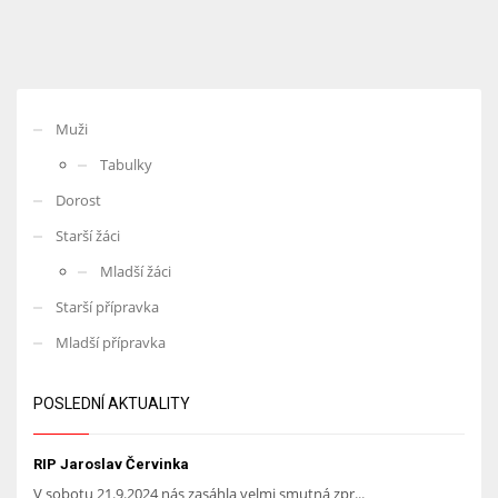
Muži
Tabulky
Dorost
Starší žáci
Mladší žáci
Starší přípravka
Mladší přípravka
POSLEDNÍ AKTUALITY
RIP Jaroslav Červinka
V sobotu 21.9.2024 nás zasáhla velmi smutná zpr...