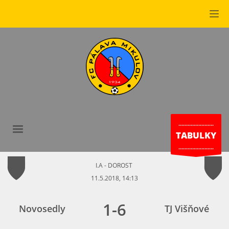
.......................
TABULKY
.......................
I.A - DOROST
11.5.2018, 14:13
1
-
6
Novosedly
TJ Višňové