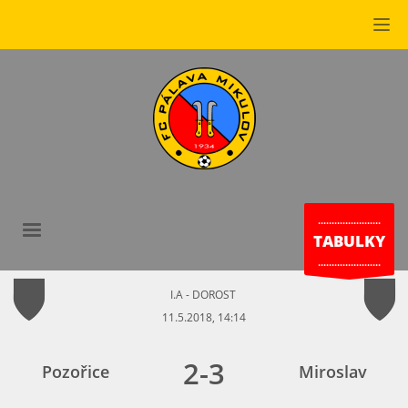
.......................
TABULKY
.......................
I.A - DOROST
11.5.2018, 14:14
2
-
3
Pozořice
Miroslav