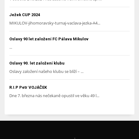
Ježek CUP 2024
MIKULOV-jihomoravsky-turnaj-vaclava-jezka-A4...
Oslavy 90 let založení FC Pálava Mikulov
...
Oslavy 90. let založení klubu
Oslavy založení našeho klubu se blíží – ...
R.I.P Petr VOJÁČEK
Dne 7. března nás nečekaně opustil ve věku 49 l...