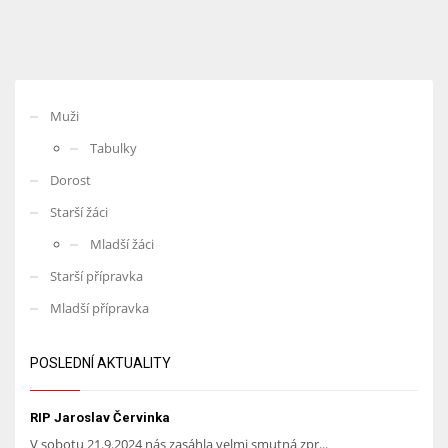
Muži
Tabulky
Dorost
Starší žáci
Mladší žáci
Starší přípravka
Mladší přípravka
POSLEDNÍ AKTUALITY
RIP Jaroslav Červinka
V sobotu 21.9.2024 nás zasáhla velmi smutná zpr...