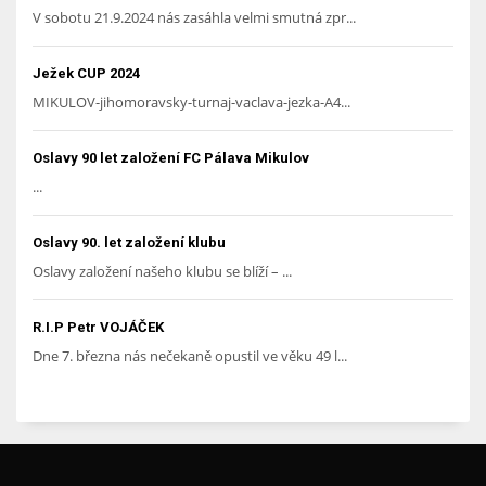
V sobotu 21.9.2024 nás zasáhla velmi smutná zpr...
Ježek CUP 2024
MIKULOV-jihomoravsky-turnaj-vaclava-jezka-A4...
Oslavy 90 let založení FC Pálava Mikulov
...
Oslavy 90. let založení klubu
Oslavy založení našeho klubu se blíží – ...
R.I.P Petr VOJÁČEK
Dne 7. března nás nečekaně opustil ve věku 49 l...