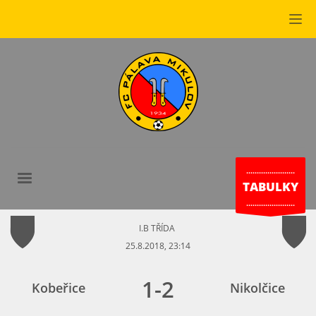
.......................
TABULKY
.......................
I.B TŘÍDA
25.8.2018, 23:14
1
-
2
Kobeřice
Nikolčice