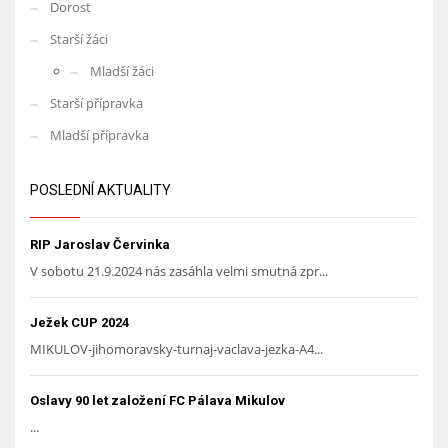
Dorost
Starší žáci
Mladší žáci
Starší přípravka
Mladší přípravka
POSLEDNÍ AKTUALITY
RIP Jaroslav Červinka
V sobotu 21.9.2024 nás zasáhla velmi smutná zpr...
Ježek CUP 2024
MIKULOV-jihomoravsky-turnaj-vaclava-jezka-A4...
Oslavy 90 let založení FC Pálava Mikulov
...