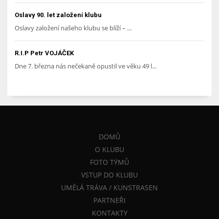
Oslavy 90. let založení klubu
Oslavy založení našeho klubu se blíží – ...
R.I.P Petr VOJÁČEK
Dne 7. března nás nečekaně opustil ve věku 49 l...
DOMŮ
O KLUBU
FOTO TÝMŮ
VSTUP DO KLUBU
UMĚLÁ TRÁVA / KUNSTRASEN
PARTNEŘI
KONTAKTY