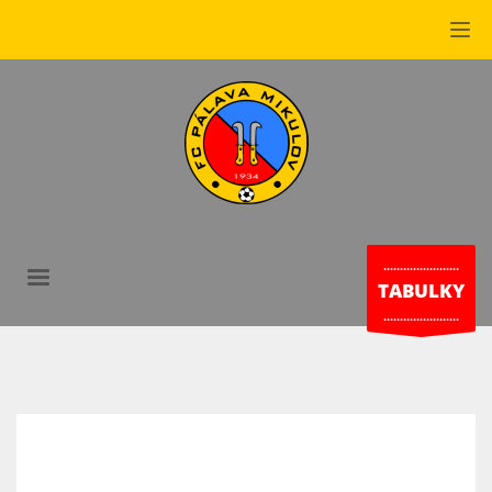
.......................
TABULKY
.......................