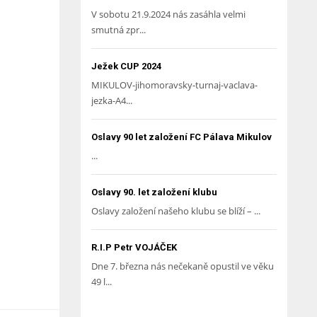
V sobotu 21.9.2024 nás zasáhla velmi
smutná zpr...
Ježek CUP 2024
MIKULOV-jihomoravsky-turnaj-vaclava-
jezka-A4...
Oslavy 90 let založení FC Pálava Mikulov
...
Oslavy 90. let založení klubu
Oslavy založení našeho klubu se blíží – ...
R.I.P Petr VOJÁČEK
Dne 7. března nás nečekaně opustil ve věku
49 l...