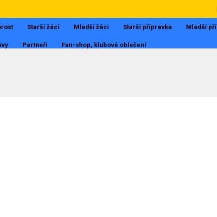
rost
Starší žáci
Mladší žáci
Starší přípravka
Mladší př
ávy
Partneři
Fan-shop, klubové oblečení