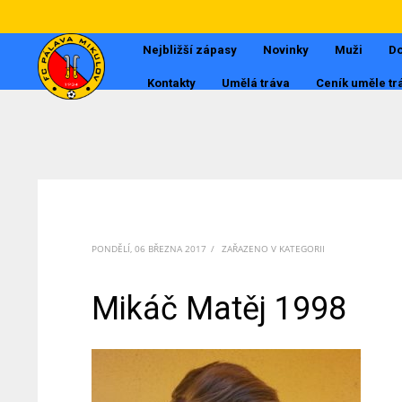
Nejbližší zápasy
Novinky
Muži
Do
Kontakty
Umělá tráva
Ceník uměle tr
PONDĚLÍ, 06 BŘEZNA 2017
/
ZAŘAZENO V KATEGORII
Mikáč Matěj 1998