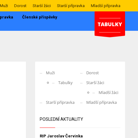
Muži
Dorost
Starší žáci
Starší přípravka
Mladší přípravka
ípravka
Členské příspěvky
.......................
TABULKY
.......................
Muži
Dorost
Tabulky
Starší žáci
Mladší žáci
Starší přípravka
Mladší přípravka
POSLEDNÍ AKTUALITY
RIP Jaroslav Červinka