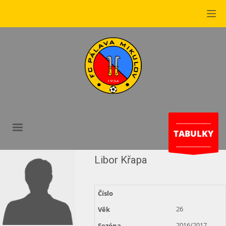
.......................
TABULKY
.......................
Libor Křapa
Číslo
26
Věk
2016/2017
Sezóna