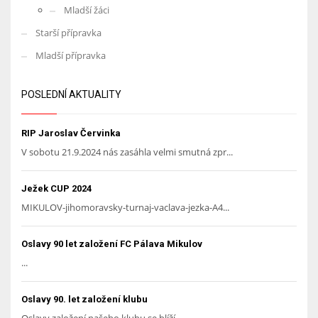
Mladší žáci
Starší přípravka
Mladší přípravka
POSLEDNÍ AKTUALITY
RIP Jaroslav Červinka
V sobotu 21.9.2024 nás zasáhla velmi smutná zpr...
Ježek CUP 2024
MIKULOV-jihomoravsky-turnaj-vaclava-jezka-A4...
Oslavy 90 let založení FC Pálava Mikulov
...
Oslavy 90. let založení klubu