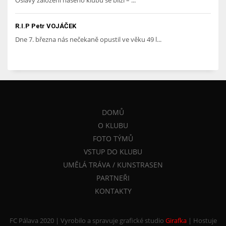
Oslavy založení našeho klubu se blíží – ...
R.I.P Petr VOJÁČEK
Dne 7. března nás nečekaně opustil ve věku 49 l...
DOMŮ
O KLUBU
FOTO TÝMŮ
VSTUP DO KLUBU
UMĚLÁ TRÁVA / KUNSTRASEN
PARTNEŘI
KONTAKTY
FC Pálava 2020 | Vyrobilo a spravuje grafické studio
Girafka
|
Hostuje