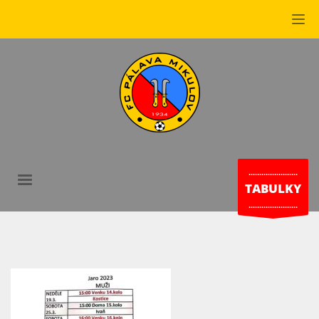
.......................
TABULKY
.......................