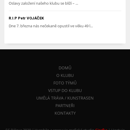
Oslavy založení našeho klubu se blíží – ...
R.I.P Petr VOJÁČEK
Dne 7. března nás nečekaně opustil ve věku 49 l...
DOMŮ
O KLUBU
FOTO TÝMŮ
VSTUP DO KLUBU
UMĚLÁ TRÁVA / KUNSTRASEN
PARTNEŘI
KONTAKTY