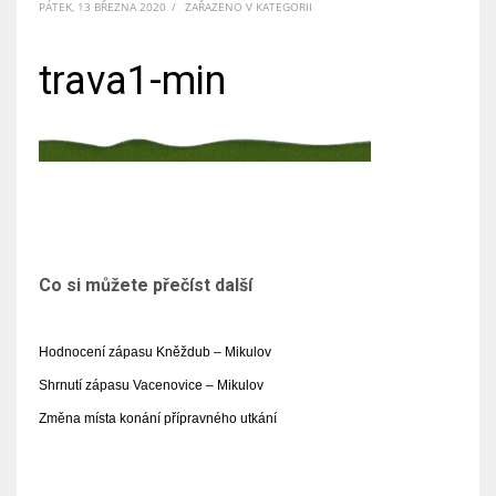
PÁTEK, 13 BŘEZNA 2020
/
ZAŘAZENO V KATEGORII
trava1-min
Co si můžete přečíst další
Hodnocení zápasu Kněždub – Mikulov
Shrnutí zápasu Vacenovice – Mikulov
Změna místa konání přípravného utkání