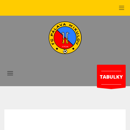
.......................
TABULKY
.......................