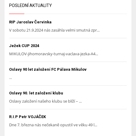
POSLEDNÍ AKTUALITY
RIP Jaroslav Červinka
V sobotu 21.9.2024 nás zasáhla velmi smutná zpr...
Ježek CUP 2024
MIKULOV-jihomoravsky-turnaj-vaclava-jezka-A4...
Oslavy 90 let založení FC Pálava Mikulov
...
Oslavy 90. let založení klubu
Oslavy založení našeho klubu se blíží – ...
R.I.P Petr VOJÁČEK
Dne 7. března nás nečekaně opustil ve věku 49 l...